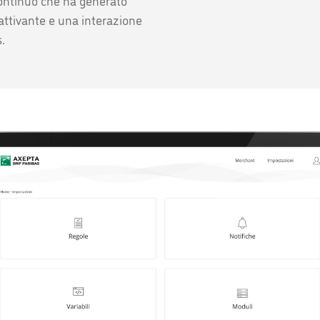
ontinuo che ha generato
attivante e una interazione
rs.