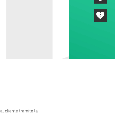
0
p
l cliente tramite la