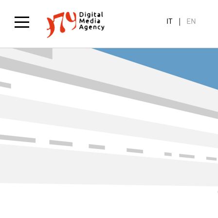
Salta
al
IT
EN
contenuto
principale