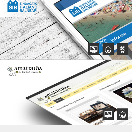
,
,
,