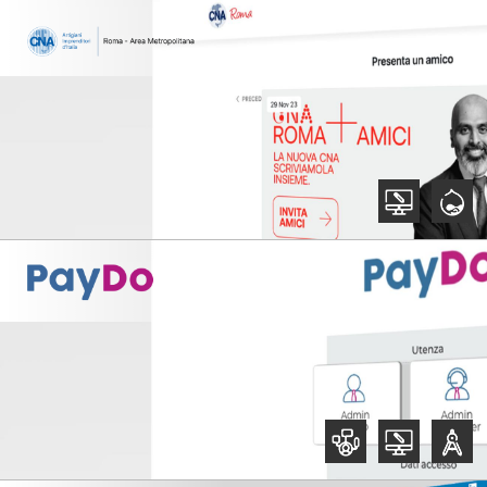
,
,
,