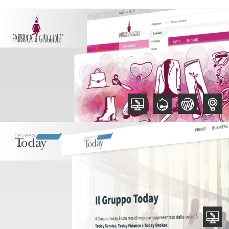
primarie
,
,
,